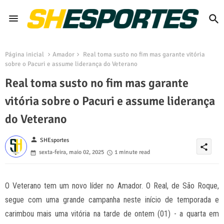
Página inicial
Amador
Real toma susto no fim mas garante vitória
sobre o Pacuri e assume liderança do Veterano
Real toma susto no fim mas garante
vitória sobre o Pacuri e assume liderança
do Veterano
person
SHEsportes
share
sexta-feira, maio 02, 2025
1 minute read
O Veterano tem um novo líder no Amador. O Real, de São Roque,
segue com uma grande campanha neste início de temporada e
carimbou mais uma vitória na tarde de ontem (01) - a quarta em