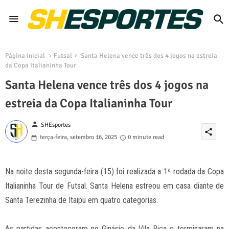
Página inicial
Futsal
Santa Helena vence três dos 4 jogos na estreia
da Copa Italianinha Tour
Santa Helena vence três dos 4 jogos na
estreia da Copa Italianinha Tour
person
SHEsportes
share
terça-feira, setembro 16, 2025
0 minute read
Na noite desta segunda-feira (15) foi realizada a 1ª rodada da Copa
Italianinha Tour de Futsal. Santa Helena estreou em casa diante de
Santa Terezinha de Itaipu em quatro categorias.
As partidas aconteceram no Ginásio da Vila Rica e terminaram na