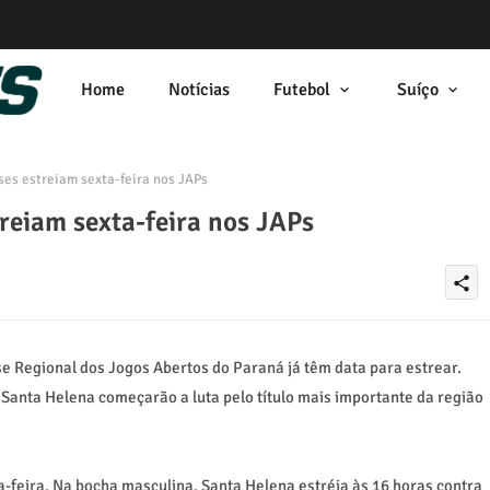
Home
Notícias
Futebol
Suíço
es estreiam sexta-feira nos JAPs
reiam sexta-feira nos JAPs
share
e Regional dos Jogos Abertos do Paraná já têm data para estrear.
 Santa Helena começarão a luta pelo título mais importante da região
a-feira. Na bocha masculina, Santa Helena estréia às 16 horas contra