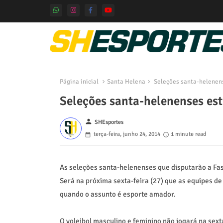
Página inicial
Santa Helena
Seleções santa-helenens
Seleções santa-helenenses est
person
SHEsportes
terça-feira, junho 24, 2014
1 minute read
As seleções santa-helenenses que disputarão a Fas
Será na próxima sexta-feira (27) que as equipes de
quando o assunto é esporte amador.
O voleibol masculino e feminino não jogará na sext