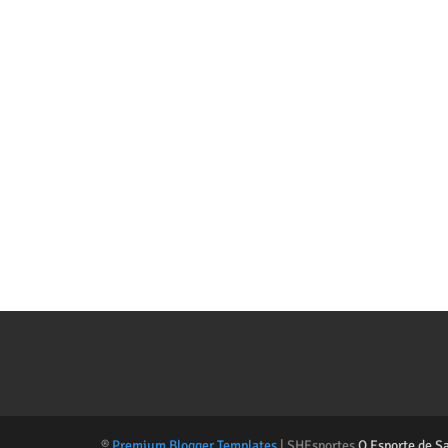
®
Premium Blogger Templates
| SHEsportes
O Esporte de S