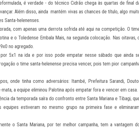
ormulada, é verdade - do técnico Cidrão chega às quartas de final d
avançar. Além disso, ainda mantém vivas as chances de título, algo muit
des Santa-helenenses.
ada, com apenas uma derrota sofrida até aqui na competição. O tim
tina e o Toledense Embala Mais, na segunda colocação. Nas oitavas, 
z 9x0 no agregado.
 por 5x1 na ida e por isso pode empatar nesse sábado que ainda s
rrogação o time santa-helenense precisa vencer, pois tem pior campanh
upos, onde tinha como adversários: Itambé, Prefeitura Sarandi, Douto
-mata, a equipe eliminou Palotina após empatar fora e vencer em casa.
ência da temporada saíra do confronto entre Santa Mariana e Tibagi, qu
s equipes estiveram no mesmo grupo na primeira fase e eliminara
mente o Santa Mariana, por ter melhor campanha, tem a vantagem d