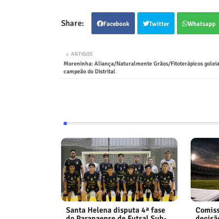
Facebook
Twitter
Whatsapp
ANTIGOS
Moreninha: Aliança/Naturalmente Grãos/Fitoterápicos goleia
campeão do Distrital
Santa Helena disputa 4ª fase
Comiss
do Paranaense de Futsal Sub-
decisã