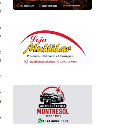
a
o
e
o
e
a
r
e
m
o