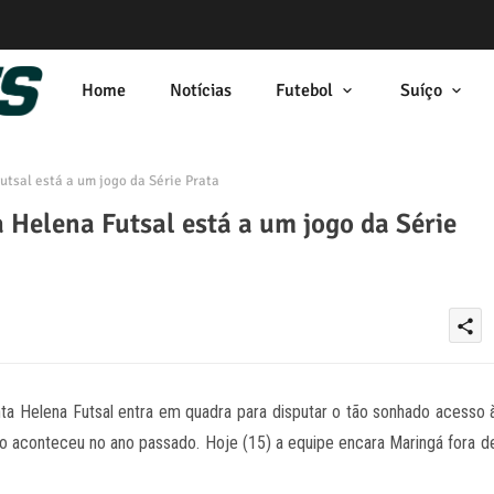
Home
Notícias
Futebol
Suíço
tsal está a um jogo da Série Prata
 Helena Futsal está a um jogo da Série
share
ta Helena Futsal entra em quadra para disputar o tão sonhado acesso 
o aconteceu no ano passado. Hoje (15) a equipe encara Maringá fora d