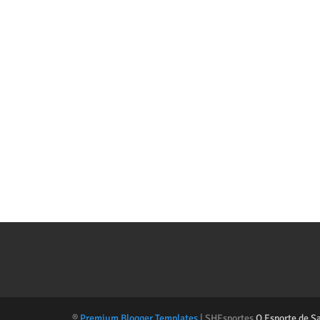
®
Premium Blogger Templates
| SHEsportes
O Esporte de S