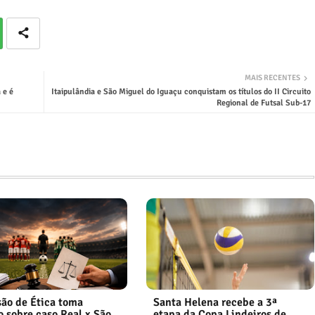
MAIS RECENTES
 e é
Itaipulândia e São Miguel do Iguaçu conquistam os títulos do II Circuito
Regional de Futsal Sub-17
ão de Ética toma
Santa Helena recebe a 3ª
o sobre caso Real x São
etapa da Copa Lindeiros de