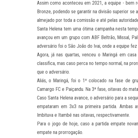
Assim como aconteceu em 2021, a equipe - bem ref
Bronze, podendo se garantir na divisão superior se 
almejado por toda a comissão e até pelas autorida
Santa Helena tem uma ótima campanha nesta tempor
avançou em um grupo com ABF Beltrão, Missal, Palo
adversário foi o São João do Ivai, onde a equipe fe
Agora, já nas quartas, venceu o Maringá em casa
classifica, mas caso perca no tempo normal, na pro
que o adversário.
Aliás, o Maringá, foi o 1º colocado na fase de gr
Camargo FC e Paiçandu. Na 3ª fase, oitavas do mata
Caso Santa Helena avance, o adversário para a sequ
empataram em 3x3 na primeira partida. Ambas a
Imbituva e Itambé nas oitavas, respectivamente.
Para o jogo de hoje, caso a partida empate nova
empate na prorrogação.