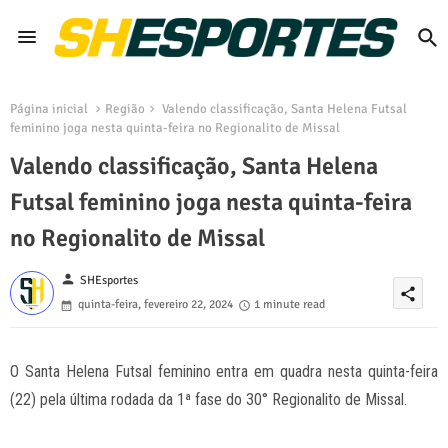
Página inicial
Região
Valendo classificação, Santa Helena Futsal
feminino joga nesta quinta-feira no Regionalito de Missal
Valendo classificação, Santa Helena
Futsal feminino joga nesta quinta-feira
no Regionalito de Missal
person
SHEsportes
share
quinta-feira, fevereiro 22, 2024
1 minute read
O Santa Helena Futsal feminino entra em quadra nesta quinta-feira
(22) pela última rodada da 1ª fase do 30° Regionalito de Missal.