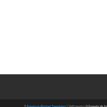
®
Premium Blogger Templates
| SHEsportes
O Esporte de S