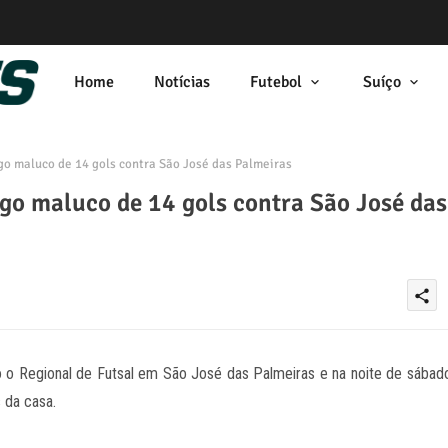
Home
Notícias
Futebol
Suíço
o maluco de 14 gols contra São José das Palmeiras
go maluco de 14 gols contra São José das
share
o o Regional de Futsal em São José das Palmeiras e na noite de sábad
 da casa.