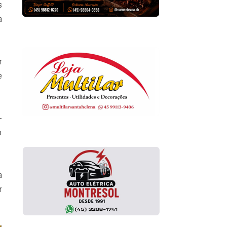
s
a
r
e
-
o
a
r