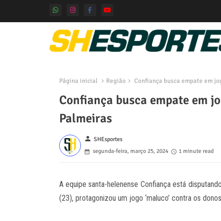
Página inicial
Região
Confiança busca empate em jog
Confiança busca empate em jo
Palmeiras
person
SHEsportes
segunda-feira, março 25, 2024
1 minute read
A equipe santa-helenense Confiança está disputand
(23), protagonizou um jogo ‘maluco’ contra os donos