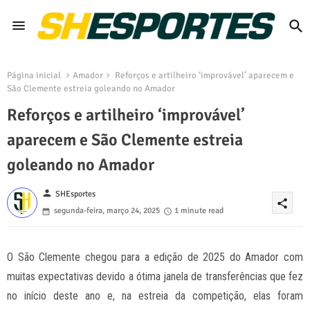
Página inicial
Amador
Reforços e artilheiro ‘improvável’ aparecem e
São Clemente estreia goleando no Amador
Reforços e artilheiro ‘improvável’
aparecem e São Clemente estreia
goleando no Amador
person
SHEsportes
share
segunda-feira, março 24, 2025
1 minute read
O São Clemente chegou para a edição de 2025 do Amador com
muitas expectativas devido a ótima janela de transferências que fez
no início deste ano e, na estreia da competição, elas foram