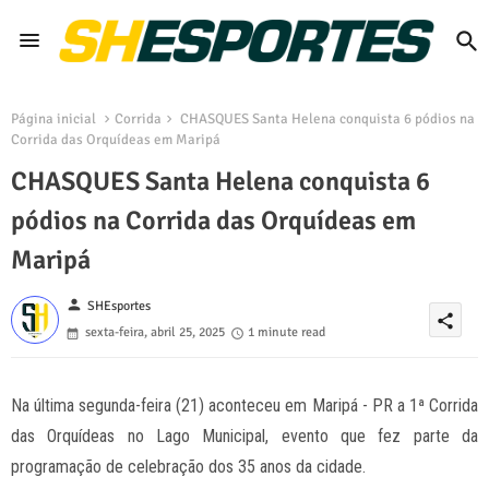
Página inicial
Corrida
CHASQUES Santa Helena conquista 6 pódios na
Corrida das Orquídeas em Maripá
CHASQUES Santa Helena conquista 6
pódios na Corrida das Orquídeas em
Maripá
person
SHEsportes
share
sexta-feira, abril 25, 2025
1 minute read
Na última segunda-feira (21) aconteceu em Maripá - PR a 1ª Corrida
das Orquídeas no Lago Municipal, evento que fez parte da
programação de celebração dos 35 anos da cidade.