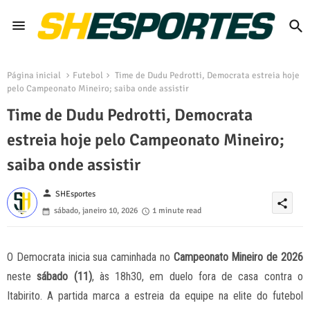
Página inicial
Futebol
Time de Dudu Pedrotti, Democrata estreia hoje
pelo Campeonato Mineiro; saiba onde assistir
Time de Dudu Pedrotti, Democrata
estreia hoje pelo Campeonato Mineiro;
saiba onde assistir
person
SHEsportes
share
sábado, janeiro 10, 2026
1 minute read
O Democrata inicia sua caminhada no
Campeonato Mineiro de 2026
neste
sábado (11)
, às 18h30, em duelo fora de casa contra o
Itabirito. A partida marca a estreia da equipe na elite do futebol