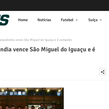
Home
Notícias
Futebol
Suíço
aipulândia vence São Miguel do Iguaçu e é campeão
ndia vence São Miguel do Iguaçu e é
share