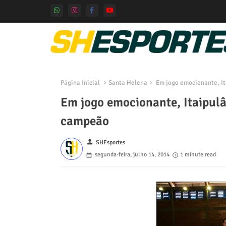
Página inicial
Santa Helena
Em jogo emocionante, It
Em jogo emocionante, Itaipulâ
campeão
person
SHEsportes
segunda-feira, julho 14, 2014
1 minute read