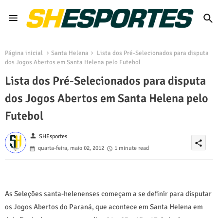
Página inicial
Santa Helena
Lista dos Pré-Selecionados para disputa
dos Jogos Abertos em Santa Helena pelo Futebol
Lista dos Pré-Selecionados para disputa
dos Jogos Abertos em Santa Helena pelo
Futebol
person
SHEsportes
share
quarta-feira, maio 02, 2012
1 minute read
As Seleções santa-helenenses começam a se definir para disputar
os Jogos Abertos do Paraná, que acontece em Santa Helena em