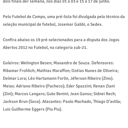
dois finais der semana, nos dias 01 a 03 e 15 a 17 de junho.
Pelo Futebol de Campo, uma pré-lista foi divulgada pelo técnico da
seleção municipal de futebol, Josemar Gabbi, o Sedex.
Confira abaixo os 19 pré-selecionados para a disputa dos Jogos
Abertos 2012 no Futebol, na categoria sub-21.
Goleiros: Welington Besen; Maxandro de Souza. Defensores:
Ribamar Frohlich; Mathias Maraffon; Ozéias Nunes de Oliveira;
Delmar Lora; Léo Hartamann Forlin, Jéferson Ribeiro (Zino).
Meias: Adriano Ribeiro (Pacheco); Eder Spazzini; Renan Ziani
(Zini); Marcos Langaro; Guto Benini; Jean Ganso; Sidnei Rech;
Jackson Brun (Soca). Atacantes: Paulo Machado, Thiago D’avilla;
Luis Guilherme Eggers (Piu Piu).