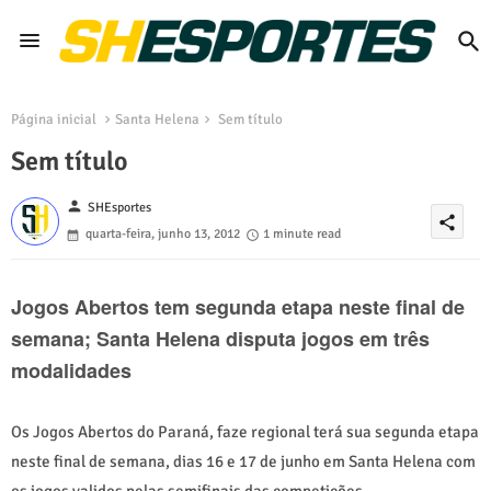
Página inicial
Santa Helena
Sem título
Sem título
person
SHEsportes
share
quarta-feira, junho 13, 2012
1 minute read
Jogos Abertos tem segunda etapa neste final de
semana; Santa Helena disputa jogos em três
modalidades
Os Jogos Abertos do Paraná, faze regional terá sua segunda etapa
neste final de semana, dias 16 e 17 de junho
em Santa Helena
com
os jogos validos pelas semifinais das competições.