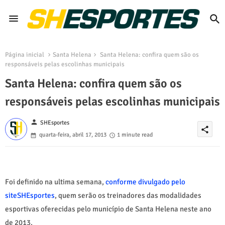
Página inicial
Santa Helena
Santa Helena: confira quem são os
responsáveis pelas escolinhas municipais
Santa Helena: confira quem são os
responsáveis pelas escolinhas municipais
person
SHEsportes
share
quarta-feira, abril 17, 2013
1 minute read
Foi definido na ultima semana,
conforme divulgado pelo
siteSHEsportes
, quem serão os treinadores das modalidades
esportivas oferecidas pelo município de Santa Helena neste ano
de 2013.