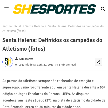
Página inicial
Santa Helena
Santa Helena: Definidos os campeões do
Atletismo (fotos)
Santa Helena: Definidos os campeões do
Atletismo (fotos)
person
SHEsportes
share
segunda-feira, abril 29, 2013
1 minute read
As provas do atletismo sempre são recheadas de emoção e
superação. E não foi diferente aqui em Santa Helena durante a 60ª
edição do Jogos Escolares do Paraná - JEPs. As disputas
aconteceram neste sábado (27), na pista de atletismo da cidade de
Pato Bragado, cerca de 30 minutos da cidade sede.