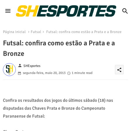
Página inicial
Futsal
Futsal: confira como estão a Prata e a Bronze
Futsal: confira como estão a Prata e a
Bronze
person
SHEsportes
share
segunda-feira, maio 20, 2013
1 minute read
Confira os resultados dos jogos do últimos sábado (18) nas
disputadas das Chaves Prata e Bronze do Campeonato
Paranaense de Futsal: