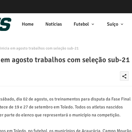
Home
Notícias
Futebol
Suíço
inicia em agosto trabalhos com seleção sub-21
a em agosto trabalhos com seleção sub-21
share
 sábado, dia 02 de agosto, os treinamentos para disputa da Fase Final
ntece de 19 e 27 de setembro
em Toledo. Todos
os atletas nascidos
zer parte do elenco que representará o município na competição.
gos em Toledo, no futebol, os municípios de Araucária, Campo Mourão