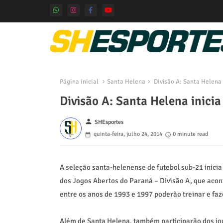
Página inicial
Santa Helena
Divisão A: Santa Helena 
Divisão A: Santa Helena inici
person
SHEsportes
quinta-feira, julho 24, 2014
0 minute read
A seleção santa-helenense de futebol sub-21 inicia
dos Jogos Abertos do Paraná – Divisão A, que aco
entre os anos de 1993 e 1997 poderão treinar e fa
Além de Santa Helena, também participarão dos jo