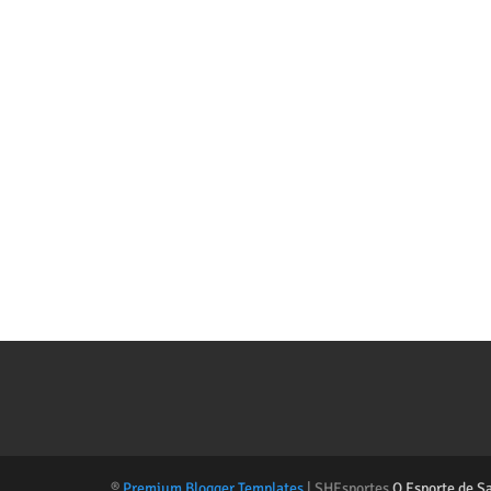
®
Premium Blogger Templates
| SHEsportes
O Esporte de S