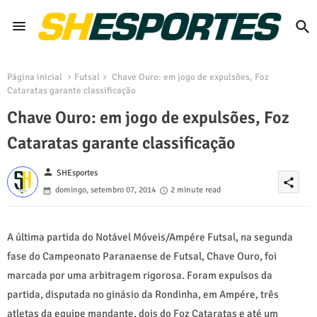
Página inicial
Futsal
Chave Ouro: em jogo de expulsões, Foz
Cataratas garante classificação
Chave Ouro: em jogo de expulsões, Foz
Cataratas garante classificação
person
SHEsportes
share
domingo, setembro 07, 2014
2 minute read
A última partida do Notável Móveis/Ampére Futsal, na segunda
fase do Campeonato Paranaense de Futsal, Chave Ouro, foi
marcada por uma arbitragem rigorosa. Foram expulsos da
partida, disputada no ginásio da Rondinha, em Ampére, três
atletas da equipe mandante, dois do Foz Cataratas e até um