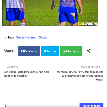
Tags
Santa Helena
Suiço
Facebook
Twitter
Whatsapp
ANTIGOS
MAIS RECENTES
São Roque: Categoria masculino abre
Mercado: Bruno Petry também acerta
Torneio de Voleibol
sua renovação com o Guarapuava
Futsal
Mostrar mais