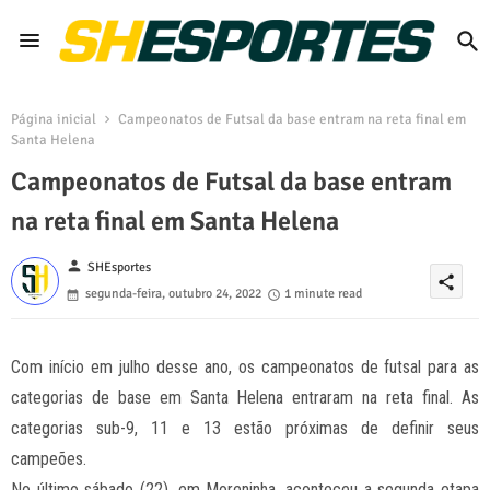
Página inicial
Campeonatos de Futsal da base entram na reta final em
Santa Helena
Campeonatos de Futsal da base entram
na reta final em Santa Helena
person
SHEsportes
share
segunda-feira, outubro 24, 2022
1 minute read
Com início em julho desse ano, os campeonatos de futsal para as
categorias de base em Santa Helena entraram na reta final. As
categorias sub-9, 11 e 13 estão próximas de definir seus
campeões.
No último sábado (22), em Moreninha, aconteceu a segunda etapa