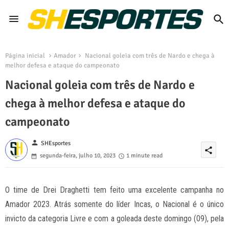
Página inicial
Amador
Nacional goleia com três de Nardo e chega à
melhor defesa e ataque do campeonato
Nacional goleia com três de Nardo e
chega à melhor defesa e ataque do
campeonato
person
SHEsportes
share
segunda-feira, julho 10, 2023
1 minute read
O time de Drei Draghetti tem feito uma excelente campanha no
Amador 2023. Atrás somente do líder Incas, o Nacional é o único
invicto da categoria Livre e com a goleada deste domingo (09), pela