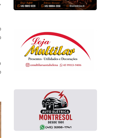
,
o
o
o
o