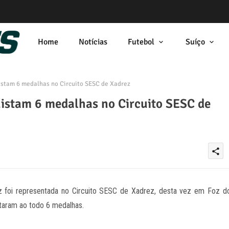
Home
Notícias
Futebol
Suíço
stam 6 medalhas no Circuito SESC de Xadrez
istam 6 medalhas no Circuito SESC de
share
z foi representada no Circuito SESC de Xadrez, desta vez em Foz d
staram ao todo 6 medalhas.