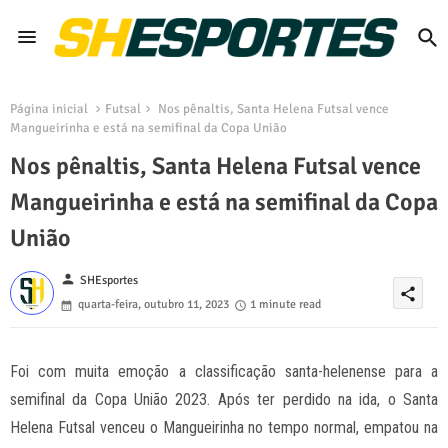
Página inicial
Futsal
Nos pênaltis, Santa Helena Futsal vence
Mangueirinha e está na semifinal da Copa União
Nos pênaltis, Santa Helena Futsal vence
Mangueirinha e está na semifinal da Copa
União
person
SHEsportes
share
quarta-feira, outubro 11, 2023
1 minute read
Foi com muita emoção a classificação santa-helenense para a
semifinal da Copa União 2023. Após ter perdido na ida, o Santa
Helena Futsal venceu o Mangueirinha no tempo normal, empatou na