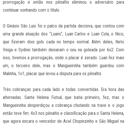
prorrogação e então nos pênaltis eliminou o adversário para
continuar sonhando com o título.
O Ginásio São Luis foi o palco da partida decisiva, que contou com
uma grande atuação dos “Luans”, Luan Carlos e Luan Cola, o Nico,
que fizeram dois gols cada no tempo normal. Além deles, Neto
Veiga e Sydnei também deixaram o seu na goleada por 6x2. Com
isso, tivemos a prorrogação, onde o placar é zerado. Luan fez mais
um, o terceiro dele, mas o Mangueirinha também guardou com
Malinha, 1x1, placar que levou a disputa para os pênaltis.
Três cobranças para cada lado e todas convertidas. Era hora das
alternadas. Santa Helena Futsal, que batia primeiro, fez, mas o
Mangueirinha desperdiçou a cobrança chutando na trave e o jogo
então teve fim: 4x3 nos pênaltis e classificação para o Santa Helena,
que agora encara o vencedor de Acel Chopinzinho e São Miguel na