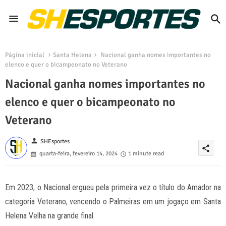
Página inicial
Santa Helena
Nacional ganha nomes importantes no
elenco e quer o bicampeonato no Veterano
Nacional ganha nomes importantes no
elenco e quer o bicampeonato no
Veterano
person
SHEsportes
share
quarta-feira, fevereiro 14, 2024
1 minute read
Em 2023, o Nacional ergueu pela primeira vez o título do Amador na
categoria Veterano, vencendo o Palmeiras em um jogaço em Santa
Helena Velha na grande final.