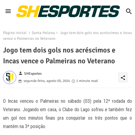
Página inicial
Santa Helena
Jogo tem dois gols nos acréscimos e Incas
vence o Palmeiras no Veterano
Jogo tem dois gols nos acréscimos e
Incas vence o Palmeiras no Veterano
person
SHEsportes
share
segunda-feira, agosto 05, 2024
1 minute read
O Incas venceu o Palmeiras no sábado (03) pela 12ª rodada do
Veterano. Jogando em casa, o Clube do Lago sofreu e também fez
um gol nos minutos finais pra conquistar os três pontos que o
mantém na 3ª posição.