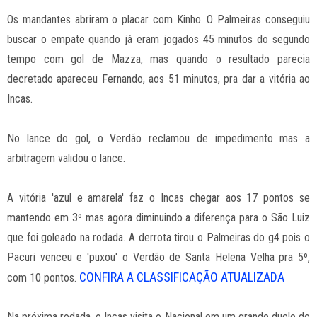
Os mandantes abriram o placar com Kinho. O Palmeiras conseguiu
buscar o empate quando já eram jogados 45 minutos do segundo
tempo com gol de Mazza, mas quando o resultado parecia
decretado apareceu Fernando, aos 51 minutos, pra dar a vitória ao
Incas.
No lance do gol, o Verdão reclamou de impedimento mas a
arbitragem validou o lance.
A vitória 'azul e amarela' faz o Incas chegar aos 17 pontos se
mantendo em 3º mas agora diminuindo a diferença para o São Luiz
que foi goleado na rodada. A derrota tirou o Palmeiras do g4 pois o
Pacuri venceu e 'puxou' o Verdão de Santa Helena Velha pra 5º,
CONFIRA A CLASSIFICAÇÃO ATUALIZADA
com 10 pontos.
Na próxima rodada, o Incas visita o Nacional em um grande duelo do