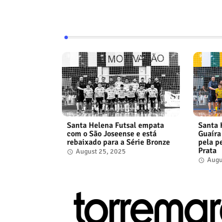
Santa Helena Futsal empata
Santa 
com o São Joseense e está
Guaíra
rebaixado para a Série Bronze
pela p
Prata
August 25, 2025
Augu