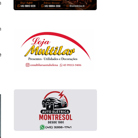
a
a
e