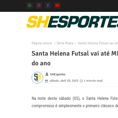
Página inicial
Série Prata
Santa Helena Futsal vai at
Santa Helena Futsal vai até Mi
do ano
person
SHEsportes
sábado, abril 05, 2025
1 minute read
Na noite deste sábado (05), o Santa Helena Futs
compromisso é simplesmente o primeiro clássico de 