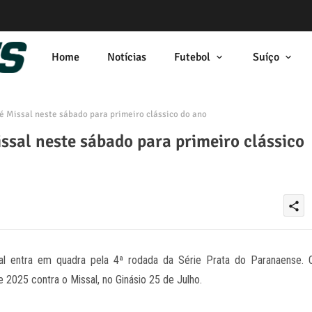
Home
Notícias
Futebol
Suíço
é Missal neste sábado para primeiro clássico do ano
ssal neste sábado para primeiro clássico
share
al entra em quadra pela 4ª rodada da Série Prata do Paranaense. 
2025 contra o Missal, no Ginásio 25 de Julho.