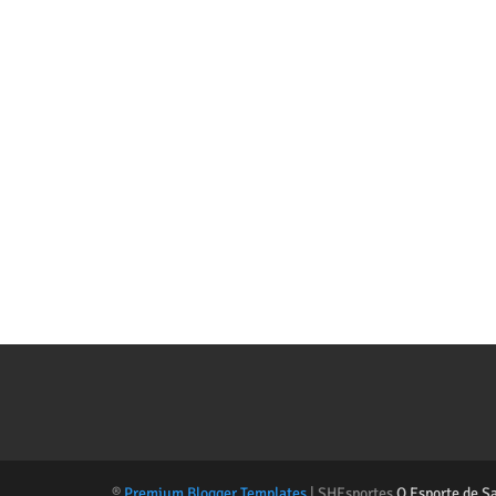
®
Premium Blogger Templates
| SHEsportes
O Esporte de S