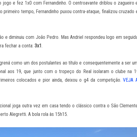
 jogo e fez 1x0 com Fernandinho. O centroavante driblou o zagueiro 
 no primeiro tempo, Fernandinho puxou contra-ataque, finalizou cruzado 
o e diminuiu com João Pedro. Mas Andriel respondeu logo em seguid
ra fechar a conta:
3x1
.
 grená como um dos postulantes ao título e consequentemente a ser u
ional aos 19, que junto com o tropeço do Real isolaram o clube na 1
rimeiros colocados e pior ainda, deixou o g4 da competição.
VEJA 
cional joga outra vez em casa tendo o clássico contra o São Clement
erto Alegretti. A bola rola às 15h15.