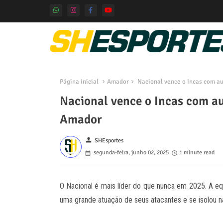
Página inicial
Amador
Nacional vence o Incas com au
Nacional vence o Incas com aut
Amador
person
SHEsportes
segunda-feira, junho 02, 2025
1 minute read
O Nacional é mais líder do que nunca em 2025. A e
uma grande atuação de seus atacantes e se isolou n