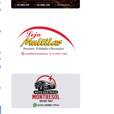
e
e
a
m
ª
A
e