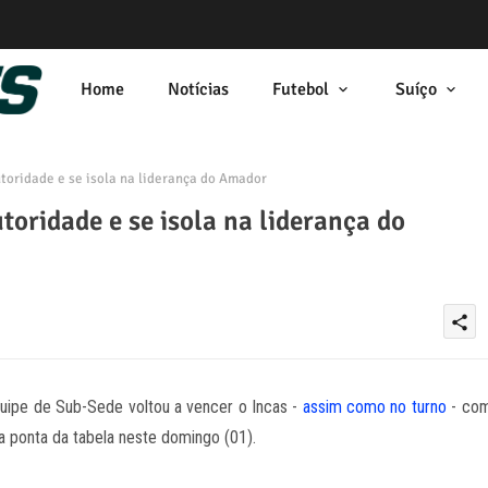
Home
Notícias
Futebol
Suíço
toridade e se isola na liderança do Amador
oridade e se isola na liderança do
share
quipe de Sub-Sede voltou a vencer o Incas -
assim como no turno
- co
a ponta da tabela neste domingo (01).