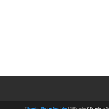
®
Premium Blogger Templates
| SHEsportes
O Esporte de S