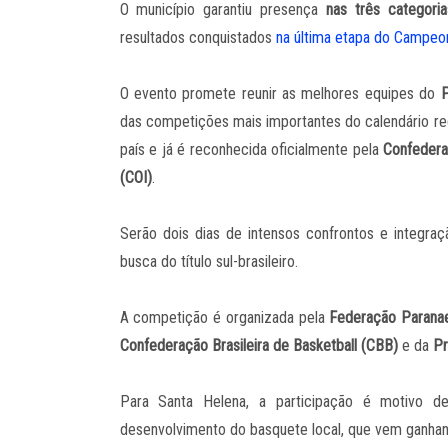
O município garantiu presença
nas três categori
resultados conquistados
na última etapa do Campeo
O evento promete reunir as melhores equipes do
P
das competições mais importantes do calendário r
país e já é reconhecida oficialmente pela
Confedera
(COI)
.
Serão dois dias de intensos confrontos e integra
busca do título sul-brasileiro.
A competição é organizada pela
Federação Paranae
Confederação Brasileira de Basketball (CBB)
e da
Pr
Para Santa Helena, a participação é motivo d
desenvolvimento do basquete local, que vem ganhand