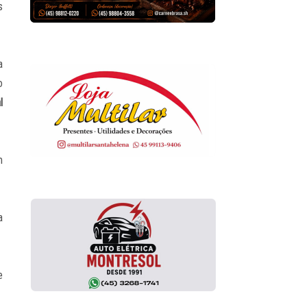
s
a
o
l
m
a
e