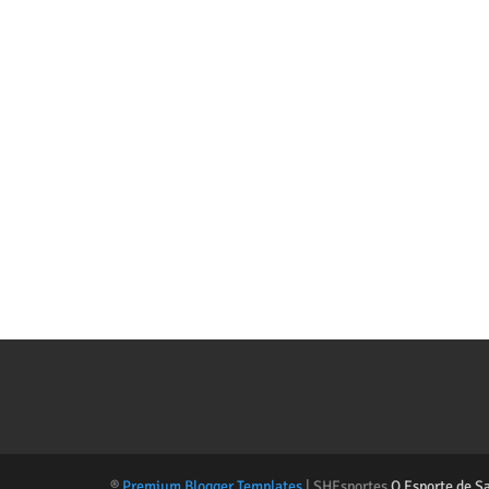
®
Premium Blogger Templates
| SHEsportes
O Esporte de S