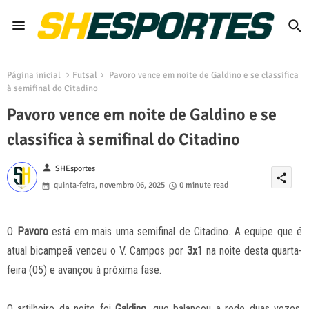
Página inicial
Futsal
Pavoro vence em noite de Galdino e se classifica
à semifinal do Citadino
Pavoro vence em noite de Galdino e se
classifica à semifinal do Citadino
person
SHEsportes
share
quinta-feira, novembro 06, 2025
0 minute read
O
Pavoro
está em mais uma semifinal de Citadino. A equipe que é
atual bicampeã venceu o V. Campos por
3x1
na noite desta quarta-
feira (05) e avançou à próxima fase.
O artilheiro da noite foi
Galdino
, que balançou a rede duas vezes.