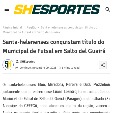
Página inicial
Região
Santa-helenenses conquistam título do
Municipal de Futsal em Salto del Guairá
Santa-helenenses conquistam título do
Municipal de Futsal em Salto del Guairá
person
SHEsportes
share
domingo, novembro 09, 2025
1 minute read
Os santa-helenenses
Etoo, Maradona, Pereira e Dudu Pozzebon
,
juntamente com o entrerriense
Lucas Leandro
, foram campeões do
Municipal de Futsal de Salto del Guairá (Paraguai)
neste sábado (8).
A equipe do
CEFFCA
, onde atuam os atletas da região, venceu o
Audax na grande final e garantiu o título após uma emocionante