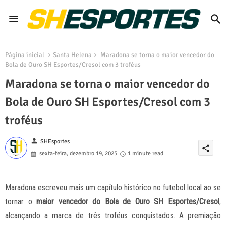
Página inicial
Santa Helena
Maradona se torna o maior vencedor do
Bola de Ouro SH Esportes/Cresol com 3 troféus
Maradona se torna o maior vencedor do
Bola de Ouro SH Esportes/Cresol com 3
troféus
person
SHEsportes
share
sexta-feira, dezembro 19, 2025
1 minute read
Maradona escreveu mais um capítulo histórico no futebol local ao se
tornar o
maior vencedor do Bola de Ouro SH Esportes/Cresol
,
alcançando a marca de três troféus conquistados. A premiação