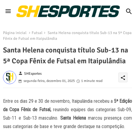
Página inicial
Futsal
Santa Helena conquista título Sub-13 na 5ª Copa
Fênix de Futsal em Itaipulândia
Santa Helena conquista título Sub-13 na
5ª Copa Fênix de Futsal em Itaipulândia
person
SHEsportes
share
segunda-feira, dezembro 01, 2025
1 minute read
Entre os dias 29 e 30 de novembro, Itaipulândia recebeu a
5ª Edição
da Copa Fênix de Futsal,
reunindo equipes das categorias Sub-09,
Sub-11 e Sub-13 masculino.
Santa Helena
marcou presença com
suas categorias de base e teve grande destaque na competição.