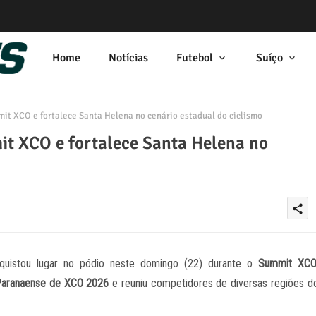
Home
Notícias
Futebol
Suíço
it XCO e fortalece Santa Helena no cenário estadual do ciclismo
it XCO e fortalece Santa Helena no
share
uistou lugar no pódio neste domingo (22) durante o
Summit XC
Paranaense de XCO 2026
e reuniu competidores de diversas regiões d