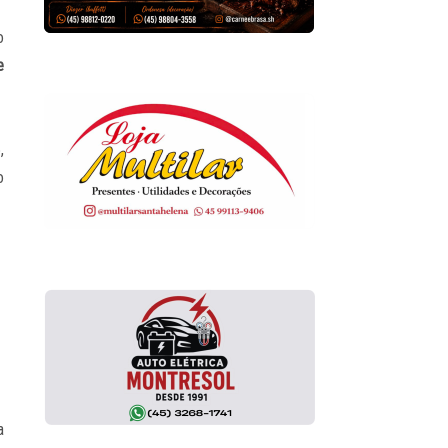
o
e
,
o
a