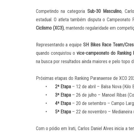
Competindo na categoria
Sub-30 Masculino
, Carl
estadual. O atleta também disputa o Campeonato 
Ciclismo (XC3)
, mantendo regularidade em competiçõ
Representando a equipe
SH Bikes Race Team/Creso
quando conquistou o
vice-campeonato do Ranking 
na busca por resultados ainda maiores e pelo topo da
Próximas etapas do Ranking Paranaense de XCO 20
•
2ª Etapa
– 12 de abril – Balsa Nova (Kilo 
•
3ª Etapa
– 26 de julho – Manoel Ribas (C
•
4ª Etapa
– 20 de setembro – Campo Larg
•
5ª Etapa
– 22 de novembro – Medianeira 
Com o pódio em Irati, Carlos Daniel Alves inicia a 