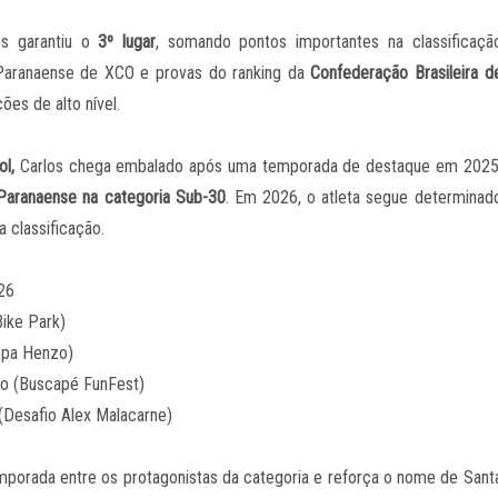
os garantiu o
3º lugar
, somando pontos importantes na classificaçã
Paranaense de XCO e provas do ranking da
Confederação Brasileira d
es de alto nível.
l,
Carlos chega embalado após uma temporada de destaque em 2025
Paranaense na categoria Sub-30
. Em 2026, o atleta segue determinad
 classificação.
26
Bike Park)
opa Henzo)
o (Buscapé FunFest)
(Desafio Alex Malacarne)
temporada entre os protagonistas da categoria e reforça o nome de Sant