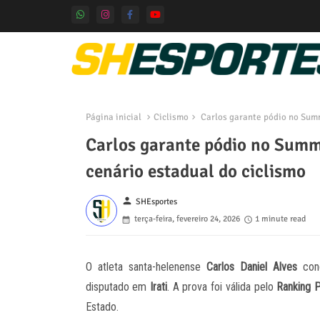
Página inicial
Ciclismo
Carlos garante pódio no Summ
Carlos garante pódio no Summ
cenário estadual do ciclismo
person
SHEsportes
terça-feira, fevereiro 24, 2026
1 minute read
O atleta santa-helenense
Carlos Daniel Alves
conq
disputado em
Irati
. A prova foi válida pelo
Ranking 
Estado.