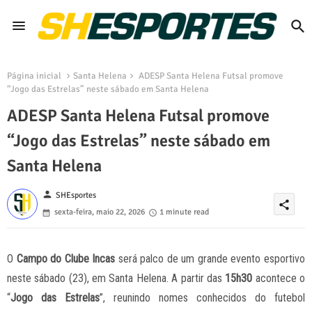
Página inicial
Santa Helena
ADESP Santa Helena Futsal promove
“Jogo das Estrelas” neste sábado em Santa Helena
ADESP Santa Helena Futsal promove
“Jogo das Estrelas” neste sábado em
Santa Helena
person
SHEsportes
share
sexta-feira, maio 22, 2026
1 minute read
O
Campo do Clube Incas
será palco de um grande evento esportivo
neste sábado (23), em Santa Helena. A partir das
15h30
acontece o
“
Jogo das Estrelas
”, reunindo nomes conhecidos do futebol