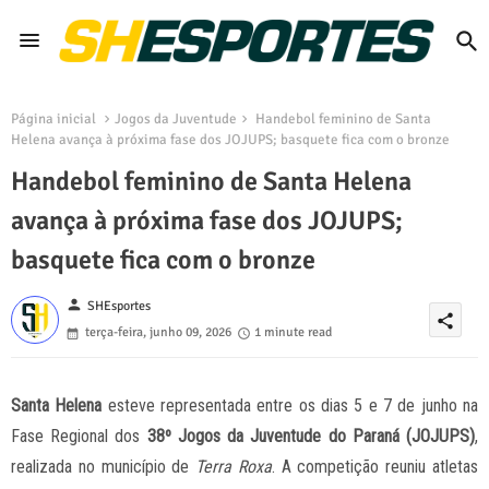
Página inicial
Jogos da Juventude
Handebol feminino de Santa
Helena avança à próxima fase dos JOJUPS; basquete fica com o bronze
Handebol feminino de Santa Helena
avança à próxima fase dos JOJUPS;
basquete fica com o bronze
person
SHEsportes
share
terça-feira, junho 09, 2026
1 minute read
Santa Helena
esteve representada entre os dias 5 e 7 de junho na
Fase Regional dos
38º Jogos da Juventude do Paraná (JOJUPS)
,
realizada no município de
Terra Roxa
. A competição reuniu atletas