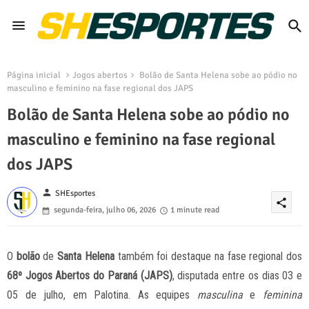
Página inicial
Jogos abertos
Bolão de Santa Helena sobe ao pódio no
masculino e feminino na fase regional dos JAPS
Bolão de Santa Helena sobe ao pódio no
masculino e feminino na fase regional
dos JAPS
person
SHEsportes
share
segunda-feira, julho 06, 2026
1 minute read
O
bolão
de
Santa Helena
também foi destaque na fase regional dos
68º Jogos Abertos do Paraná (JAPS)
, disputada entre os dias 03 e
05 de julho, em Palotina. As equipes
masculina
e
feminina