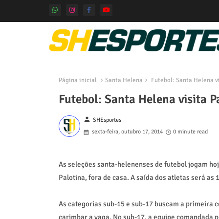
Página inicial
Santa Helena
Futebol: Santa Helena vi
Futebol: Santa Helena visita P
person
SHEsportes
sexta-feira, outubro 17, 2014
0 minute read
As seleções santa-helenenses de futebol jogam hoj
Palotina, fora de casa. A saída dos atletas será as
As categorias sub-15 e sub-17 buscam a primeira co
carimbar a vaga. No sub-17, a equipe comandada po