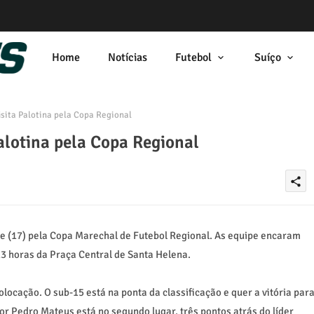
Home
Notícias
Futebol
Suíço
sita Palotina pela Copa Regional
alotina pela Copa Regional
share
e (17) pela Copa Marechal de Futebol Regional. As equipe encaram
 13 horas da Praça Central de Santa Helena.
locação. O sub-15 está na ponta da classificação e quer a vitória par
r Pedro Mateus está no segundo lugar, três pontos atrás do líder