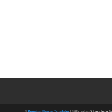
®
Premium Blogger Templates
| SHEsportes
O Esporte de S