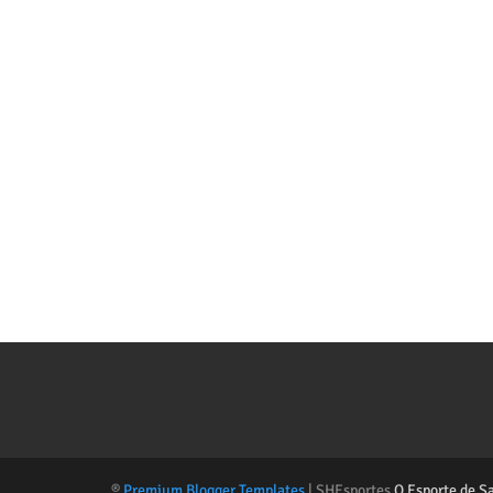
®
Premium Blogger Templates
| SHEsportes
O Esporte de S