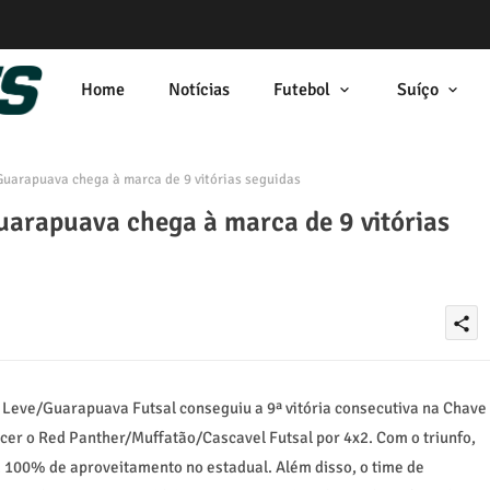
Home
Notícias
Futebol
Suíço
Guarapuava chega à marca de 9 vitórias seguidas
uarapuava chega à marca de 9 vitórias
share
eo Leve/Guarapuava Futsal conseguiu a 9ª vitória consecutiva na Chave
er o Red Panther/Muffatão/Cascavel Futsal por 4x2. Com o triunfo,
00% de aproveitamento no estadual. Além disso, o time de