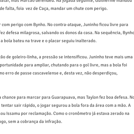
mpatar, mas Marcão defendeu. Na jogada seguinte, Guilherme mandou
de falta, foia vez de Caça, mandar um chute com perigo.
r com perigo com Bynho. No contra-ataque, Juninho ficou livre para
fez defesa milagrosa, salvando os donos da casa. Na sequência, Bynh
a bola bateu na trave e o placar seguiu inalterado.
ção de goleiro-linha, a pressão se intensificou. Juninho teve mais uma
rtunidade para ampliar, chutando para o gol livre, mas a bola foi
 no erro de passe cascavelense e, desta vez, não desperdiçou,
a chance para marcar para Guarapuava, mas Taylon fez boa defesa. N
 tentar sair rápido, o jogar segurou a bola fora da área com a mão. A
lsou Issamu por reclamação. Como o cronômetro já estava zerado na
jogo, sem a cobrança da infração.