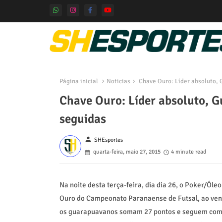
Página inicial
Noticias
Chave Ouro: Líder absoluto, 
Chave Ouro: Líder absoluto, G
seguidas
person
SHEsportes
quarta-feira, maio 27, 2015
4 minute read
Na noite desta terça-feira, dia dia 26, o Poker/Ól
Ouro do Campeonato Paranaense de Futsal, ao venc
os guarapuavanos somam 27 pontos e seguem com 1