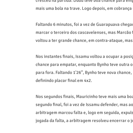
cresceu na partida: Dudu teve boa chance para e
mais uma bola na trave. Logo depois, em cobrança 
Faltando 6 minutos, foi a vez de Guarapuava chega
marcar o terceiro dos cascavelenses, mas Marcão 
voltou a ter grande chance, em contra-ataque, mas 
Nos instantes finais, Issamu voltou a ocupar a posi
chance para empatar, enquanto Bynho teve outra opo
para fora. Faltando 1'26”, Bynho teve nova chance,
definindo placar final em 4x2.
Nos segundos finais, Mauricinho teve mais uma bo
segundo final, foi a vez de Issamu defender, mas ao
arbitragem marcou falta e, logo em seguida, expu
jogada da falta, a arbitragem resolveu encerrar o 