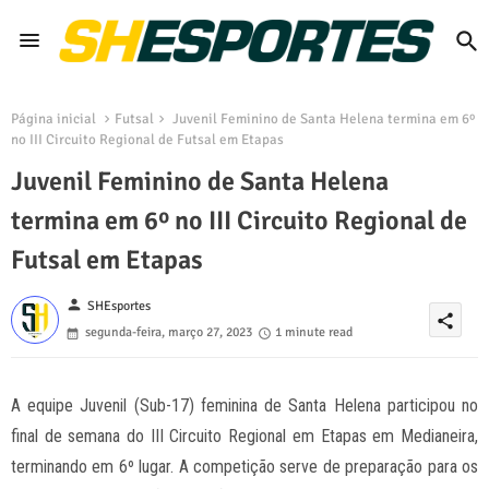
Página inicial
Futsal
Juvenil Feminino de Santa Helena termina em 6º
no III Circuito Regional de Futsal em Etapas
Juvenil Feminino de Santa Helena
termina em 6º no III Circuito Regional de
Futsal em Etapas
person
SHEsportes
share
segunda-feira, março 27, 2023
1 minute read
A equipe Juvenil (Sub-17) feminina de Santa Helena participou no
final de semana do III Circuito Regional em Etapas em Medianeira,
terminando em 6º lugar. A competição serve de preparação para os