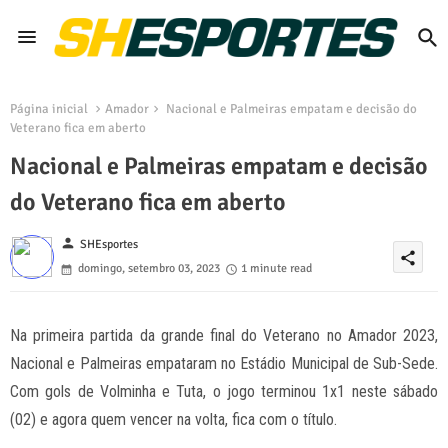
Página inicial
Amador
Nacional e Palmeiras empatam e decisão do
Veterano fica em aberto
Nacional e Palmeiras empatam e decisão
do Veterano fica em aberto
person
SHEsportes
share
domingo, setembro 03, 2023
1 minute read
Na primeira partida da grande final do Veterano no Amador 2023,
Nacional e Palmeiras empataram no Estádio Municipal de Sub-Sede.
Com gols de Volminha e Tuta, o jogo terminou 1x1 neste sábado
(02) e agora quem vencer na volta, fica com o título.