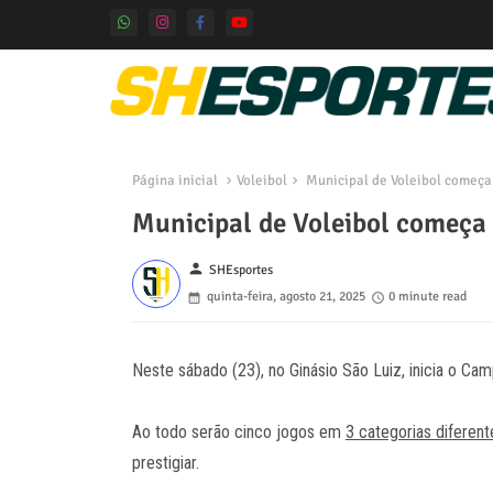
Página inicial
Voleibol
Municipal de Voleibol começa
Municipal de Voleibol começa
person
SHEsportes
quinta-feira, agosto 21, 2025
0 minute read
Neste sábado (23), no Ginásio São Luiz, inicia o Ca
Ao todo serão cinco jogos em
3 categorias diferent
prestigiar.