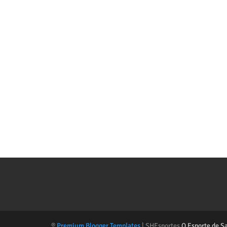
®
Premium Blogger Templates
| SHEsportes
O Esporte de S