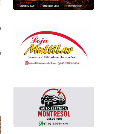
7
.
s
e