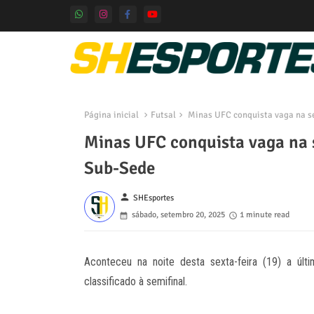
Página inicial
Futsal
Minas UFC conquista vaga na se
Minas UFC conquista vaga na s
Sub-Sede
person
SHEsportes
sábado, setembro 20, 2025
1 minute read
Aconteceu na noite desta sexta-feira (19) a últi
classificado à semifinal.