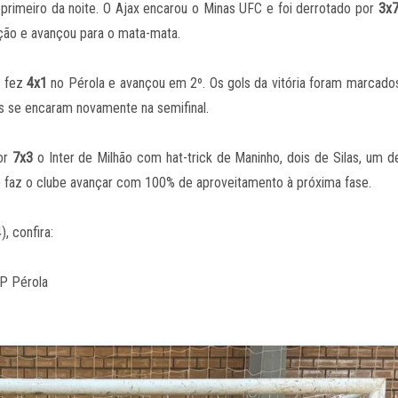
 o primeiro da noite. O Ajax encarou o Minas UFC e foi derrotado por
3x
ação e avançou para o mata-mata.
g fez
4x1
no Pérola e avançou em 2º. Os gols da vitória foram marcado
ois se encaram novamente na semifinal.
por
7x3
o Inter de Milhão com hat-trick de Maninho, dois de Silas, um d
o faz o clube avançar com 100% de aproveitamento à próxima fase.
, confira:
P Pérola