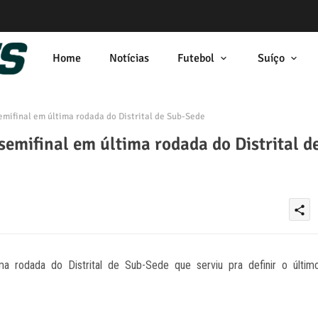
Home
Notícias
Futebol
Suíço
mifinal em última rodada do Distrital de Sub-Sede
emifinal em última rodada do Distrital d
share
ma rodada do Distrital de Sub-Sede que serviu pra definir o últim