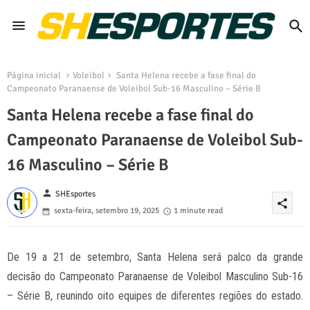
Página inicial
Voleibol
Santa Helena recebe a fase final do
Campeonato Paranaense de Voleibol Sub-16 Masculino – Série B
Santa Helena recebe a fase final do
Campeonato Paranaense de Voleibol Sub-
16 Masculino – Série B
person
SHEsportes
share
sexta-feira, setembro 19, 2025
1 minute read
De 19 a 21 de setembro, Santa Helena será palco da grande
decisão do Campeonato Paranaense de Voleibol Masculino Sub-16
– Série B, reunindo oito equipes de diferentes regiões do estado.